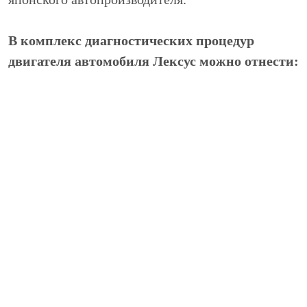
В комплекс диагностических процедур
двигателя автомобиля Лексус можно отнести:
Диагностика различных датчиков,
установленных в системе ДВС, например
датчиков положения коленвала или
распредвала.
Сканирование электронных систем на
специальном стенде компьютерного
сканирования
Полная или частичная разборка двигателей
позволит провести диагностику механических