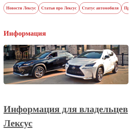
Новости Лексус
Статьи про Лексус
Статус автомобиля
При
Информация
Информация для владельцев
Лексус