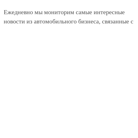
Ежедневно мы мониторим самые интересные
новости из автомобильного бизнеса, связанные с
маркой Лексус и публикуем их в этом разделе.
Кроме того, здесь вы можете найти интересные
статьи, относящиеся к автомобилям Lexus, а так
же технические обзоры и публикации.
+7 (495) 125-29-91 (м. Автозаводская)
info@nivus.ru
+7 (495) 152-24-11 (Красногорск)