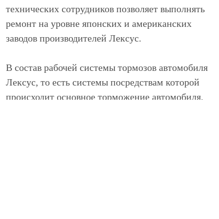
технических сотрудников позволяет выполнять
ремонт на уровне японских и американских
заводов производителей Лексус.
В состав рабочей системы тормозов автомобиля
Лексус, то есть системы посредствам которой
происходит основное торможение автомобиля,
входят такие узлы и элементы как:
Блок управления тормозными усилиями
Тормозные диски и колодки
Вакуумный усилитель тормозных усилий
Система шлангов и тормозных трубок, в