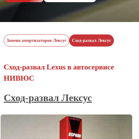
Замена амортизаторов Лексус
Сход-развал Лексус
Сход-развал Lexus в автосервисе
НИВЮС
Сход-развал Лексус