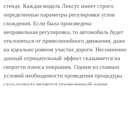
стенде. Каждая модель Лексус имеет строго
определенные параметры регулировки углов
схождения. Если была произведена
неправильная регулировка, то автомобиль будет
отклоняться от прямолинейного движения, даже
на идеально ровном участке дороги. Несомненно
данный отрицательный эффект сказывается на
скорости износа покрышек. Одним из главных
условий необходимости проведения процедуры
сход-развала является проведенный ранее
ремонт рулевого управления или элементов
подвески. В техцентре «НИВЮС» регулировка
углов схождения колес будет проведена сразу же
после указанных ремонтных процедур в
обязательном порядке.