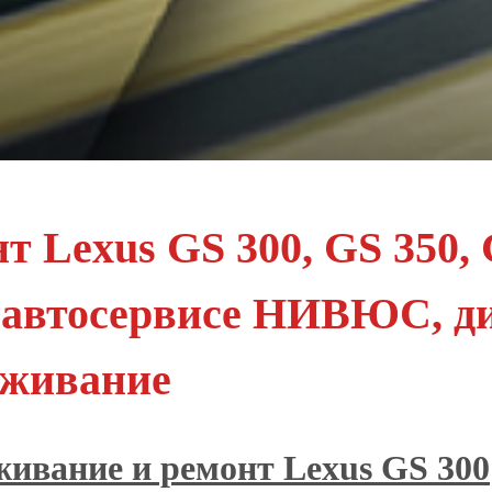
т Lexus GS 300, GS 350,
в автосервисе НИВЮС, д
уживание
ивание и ремонт Lexus GS 300