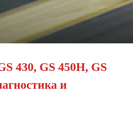
 GS 430, GS 450H, GS
иагностика и