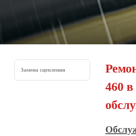
Ремон
Замена сцепления
460 
обсл
Обслуж